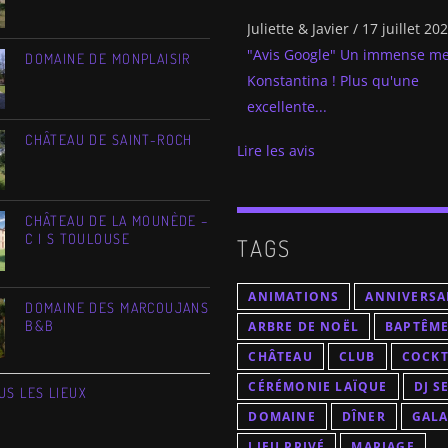
Juliette & Javier
Elena & Olivier
/
/
30 juin 2026
17 juillet 20
"Avis Google" Un immense me
"Avis Google" Nous avons fait
DOMAINE DE MONPLAISIR
Konstantina ! Plus qu'une
Konstantina pour notre...
excellente...
CHÂTEAU DE SAINT-ROCH
Lire les avis
CHÂTEAU DE LA MOUNÈDE –
TAGS
C I S TOULOUSE
ANIMATIONS
ANNIVERSA
DOMAINE DES MARCOUJANS
ARBRE DE NOËL
BAPTÊM
B&B
CHÂTEAU
CLUB
COCKT
CÉRÉMONIE LAÏQUE
DJ S
US LES LIEUX
DOMAINE
DÎNER
GAL
LIEU PRIVÉ
MARIAGE