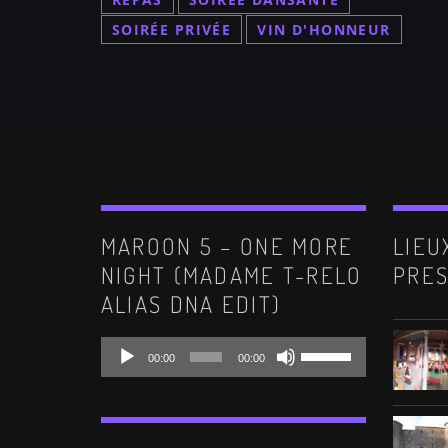
le
SOIRÉE PRIVÉE
VIN D'HONNEUR
volum
MAROON 5 – ONE MORE
LIEU
NIGHT (MADAME T-RELO
PRES
ALIAS DNA EDIT)
Lecteur
Utilisez
00:00
00:00
audio
les
flèches
haut/bas