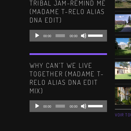
TRIBAL JAM-REMIND ME
pour
(MADAME T-RELO ALIAS
augmenter
DNA EDIT)
ou
diminuer
Lecteur
Utilisez
le
00:00
00:00
audio
les
volume.
flèches
haut/bas
WHY CAN’T WE LIVE
pour
TOGETHER (MADAME T-
augmenter
RELO ALIAS DNA EDIT
ou
MIX)
diminuer
le
Lecteur
Utilisez
volume.
00:00
00:00
audio
les
VOIR TO
flèches
haut/bas