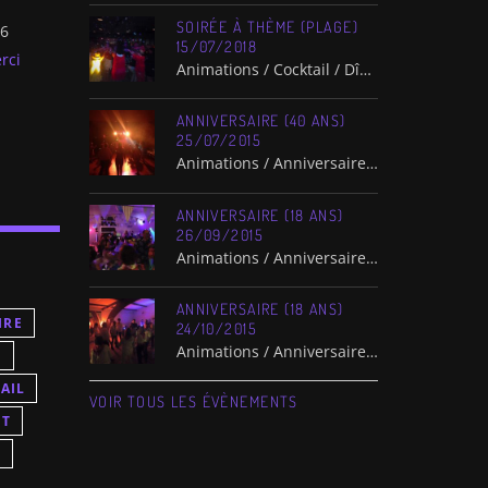
SOIRÉE À THÈME (PLAGE)
26
15/07/2018
rci
 appel à
Animations / Cocktail / Dîner / Repas / Restaurant / Soirée à thème / Soirée Dansante / Soirée Privée
ANNIVERSAIRE (40 ANS)
25/07/2015
Animations / Anniversaire / Cocktail / Dîner / Repas / Salle des Fêtes / Soirée à thème / Soirée Dansante / Soirée Privée
ANNIVERSAIRE (18 ANS)
26/09/2015
Animations / Anniversaire / Cocktail / Dîner / Repas / Salle des Fêtes / Soirée à thème / Soirée Dansante / Soirée Privée
ANNIVERSAIRE (18 ANS)
IRE
24/10/2015
E
Animations / Anniversaire / Cocktail / Dîner / Repas / Salle des Fêtes / Soirée à thème / Soirée Dansante / Soirée Privée
AIL
VOIR TOUS LES ÉVÈNEMENTS
ET
A