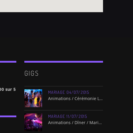
GIGS
00
sur
5
MARIAGE 04/07/2015
Animations / Cérémonie Laïque / Cocktail / Dîner / Domaine / Mariage / Orangerie / Repas / Soirée Dansante / Soirée Privée / Vin d'Honneur
MARIAGE 11/07/2015
Animations / Dîner / Mariage / Repas / Restaurant / Soirée Dansante / Soirée Privée